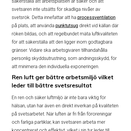
säkerställa att arbetsplatsen är säker och att
svetsaren inte utsätts för skadliga nivåer av
svetsrök. Detta innefattar att ha
processventilation
på plats, att använda
punktutsug
direkt vid källan där
röken bildas, och att regelbundet mäta luftkvaliteten
för att säkerställa att den ligger inom godtagbara
gränser. Vidare ska arbetsgivaren tillhandahålla
personlig skyddsutrustning, som andningsskydd, för
att minimera den individuella exponeringen.
Ren luft ger bättre arbetsmiljö vilket
leder till bättre svetsresultat
En ren och säker luftmiljö är inte bara viktig för
hälsan, utan har även en direkt inverkan på kvaliteten
på svetsarbetet. När luften är fri från föroreningar
och farliga partiklar, kan svetsaren arbeta mer
koncentrerat och effektivt, vilket i sin tur leder till